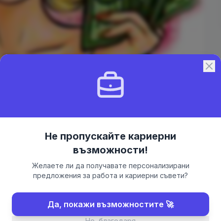
Не пропускайте кариерни
възможности!
Желаете ли да получавате персонализирани
предложения за работа и кариерни съвети?
Да, покажи възможностите 🚀
Не, благодаря