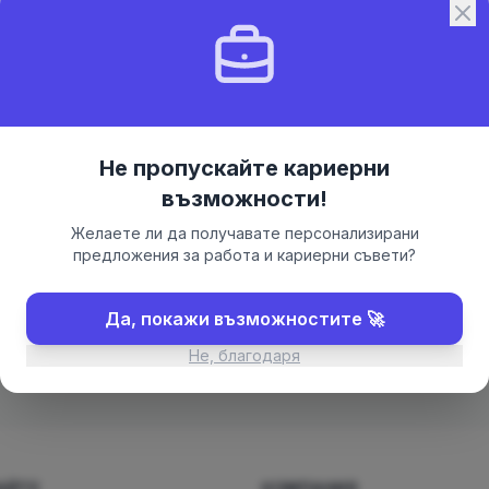
Парола
Запомни ме
Забравена парола?
Не пропускайте кариерни
Вход
възможности!
Желаете ли да получавате персонализирани
предложения за работа и кариерни съвети?
Нямате акаунт?
Регистрация
Да, покажи възможностите 🚀
Не, благодаря
АЙТЕ
КОМПАНИЯ