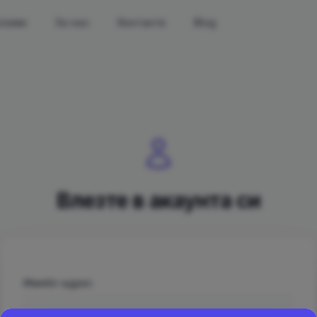
клами
За нас
Контакти
Blog
Влезте в акаунта си
Имейл адрес