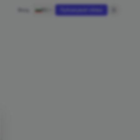
Вход
BG
Публикувай обява