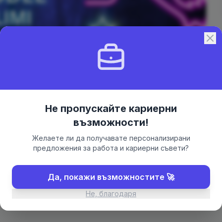
Не пропускайте кариерни
възможности!
Желаете ли да получавате персонализирани
предложения за работа и кариерни съвети?
r. Hadi, hemen başvur!
Да, покажи възможностите 🚀
Не, благодаря