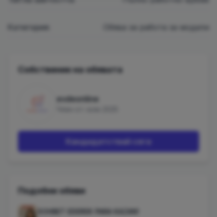
Категория:
Обява за работа за модели
Собственик на обявата
evdeonline
Член от: юли 2025
Кандидатствай сега
Подобни обяви
SOHBET EDEREK PARA KAZAN!