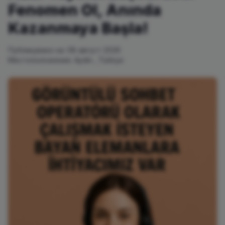
Fenomen Ol, Anında
Kazanmaya Başla!
Публикувано на: 08 август 2026
Местоположение: Aydın , Türkiye