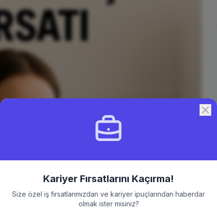
Kariyer Fırsatlarını Kaçırma!
Size özel iş fırsatlarımızdan ve kariyer ipuçlarından haberdar
olmak ister misiniz?