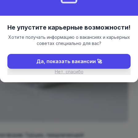
Не упустите карьерные возможности!
Хотите получать информацию о вакансиях и карьерных
советах специально для вас?
Да, показать вакансии 🚀
Нет, спасибо
латформе Турции, предлагающей