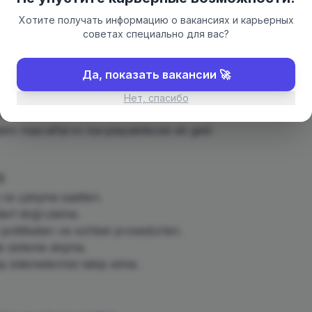
in belirli bir ücret.
Хотите получать информацию о вакансиях и карьерных
ine ulaşınca ekstra primler.
советах специально для вас?
l günlerde artan ücretler.
Да, показать вакансии 🚀
lir Senaryosu
Нет, спасибо
kte haftalık ödeme
tim masraflarını karşılayabilecek ek gelir
ı
ve çalışma saatleri.
dart doğrulama.
 politikaları ve sohbet prosedürleri.
 sisteme alışma.
ip ödemelerinizi takip etme.