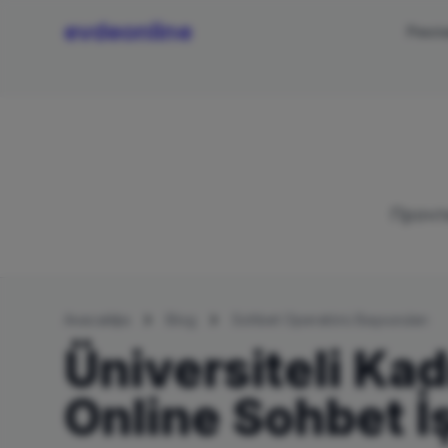
evdeonline
Рекл
Прочт
Анасайфа
Blog
Sohbet Operatörü Başvuruları
Üniversiteli Kad
Online Sohbet İş