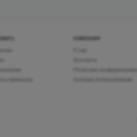
ОВАТЬ
КОМПАНИЯ
ансии
О нас
ии
Контакты
ложения
Политика конфиденциал
ить вакансию
Условия использования