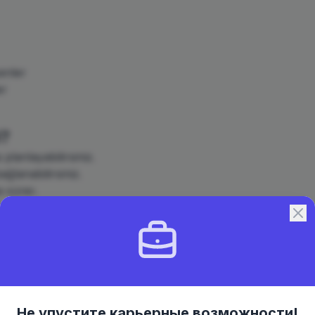
yenler
er
l?
planlayabilirsiniz.
ğlanabilirsiniz.
a sürer.
 alırsınız.
on ve topluluk yönetimi gibi yetkinlikler
e kazanç genellikle şu şekildedir:
Не упустите карьерные возможности!