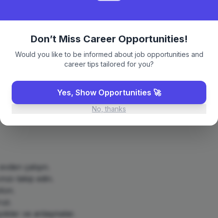
Don’t Miss Career Opportunities!
Would you like to be informed about job opportunities and
si
career tips tailored for you?
Yes, Show Opportunities 🚀
No, thanks
evden çalışın.
ızı takip edin.
ütün.
uz.
şvikler ve anlaşmalar.