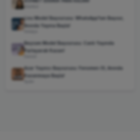
SOHBET EDEREK PARA KAZAN!
İstanbul
Livu Model Başvurusu: WhatsApp'tan Başvur,
Anında Yayına Başla!
Antalya
Beyzam Model Başvurusu: Canlı Yayında
Parlayarak Kazan!
Denizli
Azar Yayıncı Başvurusu: Fenomen Ol, Anında
Kazanmaya Başla!
Aydın