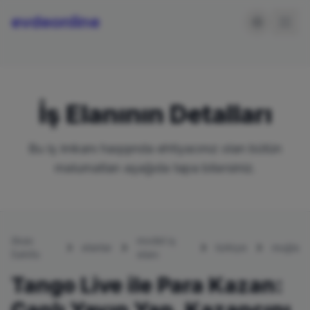
evdeonline
İş Elanının Detalları
Bu iş imkanı haqqında ehtiyacınız olan bütün
məlumatları aşağıda tapa bilərsiniz.
Əsas
model iş
elanlar
türkiye
muğla
Səhifə
elanı
Tango Live ile Para Kazan: