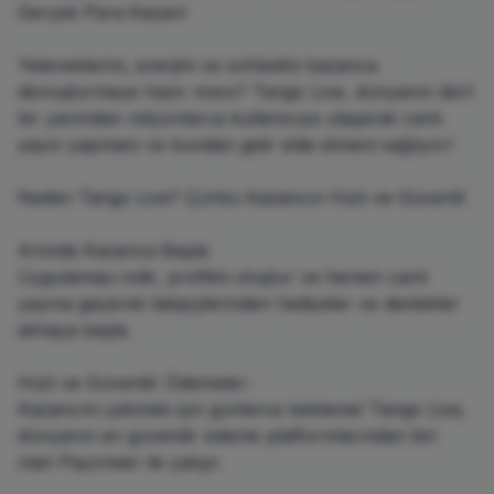
Gerçek Para Kazan!
Yeteneklerini, enerjini ve sohbetini kazanca
dönüştürmeye hazır mısın? Tango Live, dünyanın dört
bir yanından milyonlarca kullanıcıya ulaşarak canlı
yayın yapmanı ve bundan gelir elde etmeni sağlıyor!
Neden Tango Live? Çünkü Kazancın Hızlı ve Güvenli!
Anında Kazanca Başla:
Uygulamayı indir, profilini oluştur ve hemen canlı
yayına geçerek takipçilerinden hediyeler ve destekler
almaya başla.
Hızlı ve Güvenilir Ödemeler:
Kazancını çekmek için günlerce bekleme! Tango Live,
dünyanın en güvenilir ödeme platformlarından biri
olan Payoneer ile çalışır.